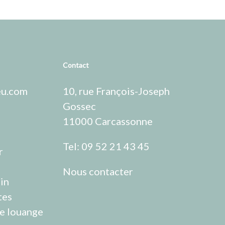
Contact
eu.com
10, rue François-Joseph
Gossec
11000 Carcassonne
Tel: 09 52 21 43 45
r
Nous contacter
in
tes
e louange